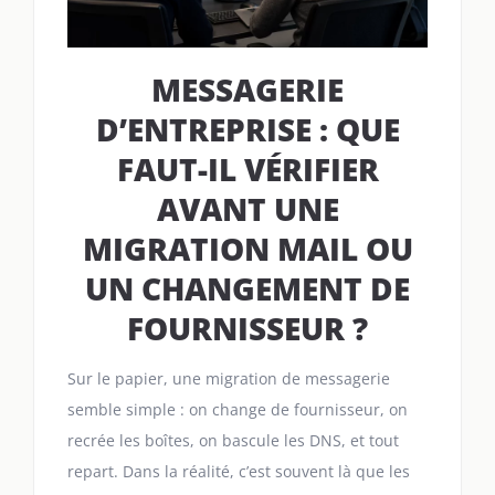
MESSAGERIE
D’ENTREPRISE : QUE
FAUT-IL VÉRIFIER
AVANT UNE
MIGRATION MAIL OU
UN CHANGEMENT DE
FOURNISSEUR ?
Sur le papier, une migration de messagerie
semble simple : on change de fournisseur, on
recrée les boîtes, on bascule les DNS, et tout
repart. Dans la réalité, c’est souvent là que les