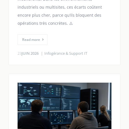
industriels ou multisites, ces écarts coûtent
encore plus cher, parce qu’ils bloquent des
opérations très concrètes. ⚠️
Read more
23
JUIN 2026
Infogérance & Support IT