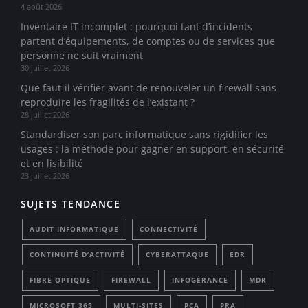
4 août 2026
Inventaire IT incomplet : pourquoi tant d’incidents
partent d’équipements, de comptes ou de services que
personne ne suit vraiment
30 juillet 2026
Que faut-il vérifier avant de renouveler un firewall sans
reproduire les fragilités de l’existant ?
28 juillet 2026
Standardiser son parc informatique sans rigidifier les
usages : la méthode pour gagner en support, en sécurité
et en lisibilité
23 juillet 2026
SUJETS TENDANCE
AUDIT INFORMATIQUE
CONNECTIVITÉ
CONTINUITÉ D’ACTIVITÉ
CYBERATTAQUE
EDR
FIBRE OPTIQUE
FIREWALL
INFOGÉRANCE
MDR
MICROSOFT 365
MULTI-SITES
PCA
PRA