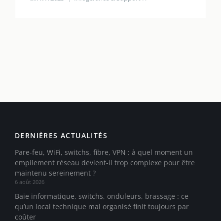
DERNIÈRES ACTUALITÉS
Pare-feu, WiFi, switchs, fibre, VPN : à quel moment un
empilement réseau devient-il trop complexe pour être
maintenu sereinement ?
6 août 2026
Baie informatique, switchs, onduleurs, brassage : ce
qu’un local technique mal organisé finit toujours par
coûter