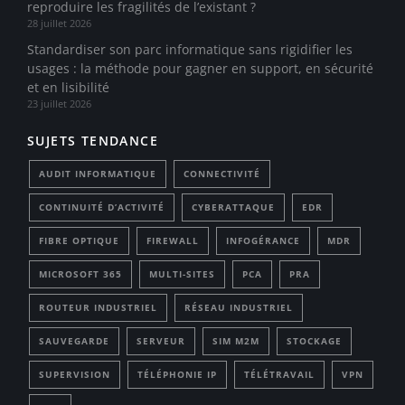
reproduire les fragilités de l’existant ?
28 juillet 2026
Standardiser son parc informatique sans rigidifier les
usages : la méthode pour gagner en support, en sécurité
et en lisibilité
23 juillet 2026
SUJETS TENDANCE
AUDIT INFORMATIQUE
CONNECTIVITÉ
CONTINUITÉ D’ACTIVITÉ
CYBERATTAQUE
EDR
FIBRE OPTIQUE
FIREWALL
INFOGÉRANCE
MDR
MICROSOFT 365
MULTI-SITES
PCA
PRA
ROUTEUR INDUSTRIEL
RÉSEAU INDUSTRIEL
SAUVEGARDE
SERVEUR
SIM M2M
STOCKAGE
SUPERVISION
TÉLÉPHONIE IP
TÉLÉTRAVAIL
VPN