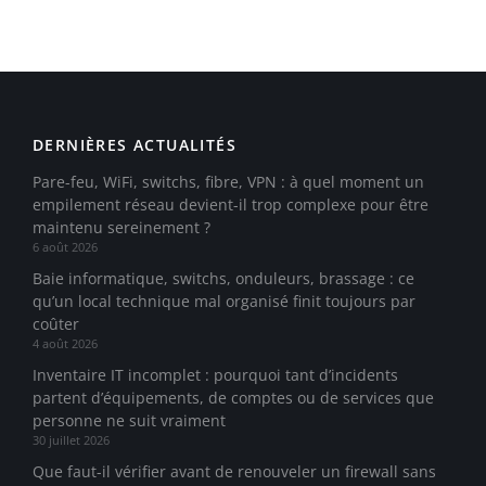
DERNIÈRES ACTUALITÉS
Pare-feu, WiFi, switchs, fibre, VPN : à quel moment un
empilement réseau devient-il trop complexe pour être
maintenu sereinement ?
6 août 2026
Baie informatique, switchs, onduleurs, brassage : ce
qu’un local technique mal organisé finit toujours par
coûter
4 août 2026
Inventaire IT incomplet : pourquoi tant d’incidents
partent d’équipements, de comptes ou de services que
personne ne suit vraiment
30 juillet 2026
Que faut-il vérifier avant de renouveler un firewall sans