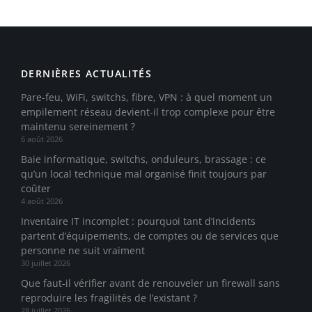
DERNIÈRES ACTUALITÉS
Pare-feu, WiFi, switchs, fibre, VPN : à quel moment un
empilement réseau devient-il trop complexe pour être
maintenu sereinement ?
6 août 2026
Baie informatique, switchs, onduleurs, brassage : ce
qu’un local technique mal organisé finit toujours par
coûter
4 août 2026
Inventaire IT incomplet : pourquoi tant d’incidents
partent d’équipements, de comptes ou de services que
personne ne suit vraiment
30 juillet 2026
Que faut-il vérifier avant de renouveler un firewall sans
reproduire les fragilités de l’existant ?
28 juillet 2026