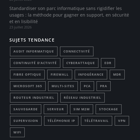
Standardiser son parc informatique sans rigidifier les
usages : la méthode pour gagner en support, en sécurité
et en lisibilité
23 juillet 2026
SUJETS TENDANCE
AUDIT INFORMATIQUE
CONNECTIVITÉ
CONTINUITÉ D’ACTIVITÉ
CYBERATTAQUE
EDR
FIBRE OPTIQUE
FIREWALL
INFOGÉRANCE
MDR
MICROSOFT 365
MULTI-SITES
PCA
PRA
ROUTEUR INDUSTRIEL
RÉSEAU INDUSTRIEL
SAUVEGARDE
SERVEUR
SIM M2M
STOCKAGE
SUPERVISION
TÉLÉPHONIE IP
TÉLÉTRAVAIL
VPN
WIFI