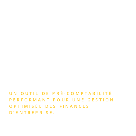
AUTOMATISEZ VOTRE
GESTION COMPTABLE
ET SIMPLIFIEZ VOTRE
SUIVI FINANCIER
UN OUTIL DE PRÉ-COMPTABILITÉ
PERFORMANT POUR UNE GESTION
OPTIMISÉE DES FINANCES
D’ENTREPRISE.