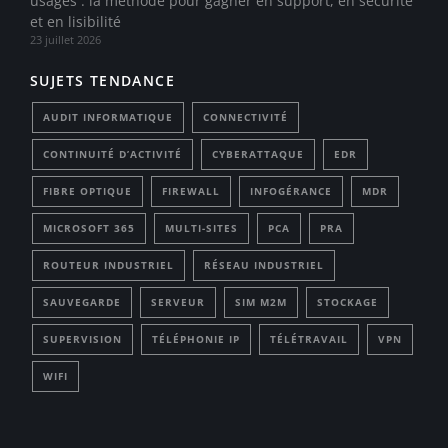
usages : la méthode pour gagner en support, en sécurité
et en lisibilité
23 juillet 2026
SUJETS TENDANCE
AUDIT INFORMATIQUE
CONNECTIVITÉ
CONTINUITÉ D’ACTIVITÉ
CYBERATTAQUE
EDR
FIBRE OPTIQUE
FIREWALL
INFOGÉRANCE
MDR
MICROSOFT 365
MULTI-SITES
PCA
PRA
ROUTEUR INDUSTRIEL
RÉSEAU INDUSTRIEL
SAUVEGARDE
SERVEUR
SIM M2M
STOCKAGE
SUPERVISION
TÉLÉPHONIE IP
TÉLÉTRAVAIL
VPN
WIFI