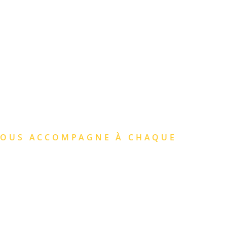
09 74 77 90 09
CONTACT
 SUR-MESURE
 VOUS ACCOMPAGNE À CHAQUE