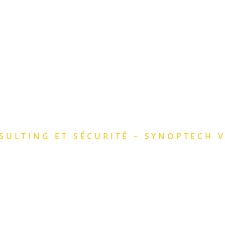
EIL
NOS SOLUTIONS
L’ENTREPRISE
ACTU
S INFORMATIQUES
ENTREPRISE
SULTING ET SÉCURITÉ – SYNOPTECH