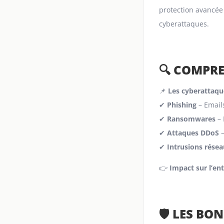
protection avancée 
cyberattaques.
🔍 COMPR
📌
Les cyberattaque
✔
Phishing
– Emails
✔
Ransomwares
– 
✔
Attaques DDoS
–
✔
Intrusions résea
👉
Impact sur l’en
🛡️ LES B