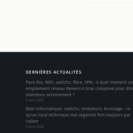
DERNIÈRES ACTUALITÉS
Pare-feu, WiFi, switchs, fibre, VPN : à quel moment un
empilement réseau devient-il trop complexe pour êtr
maintenu sereinement ?
6 août 2026
Baie informatique, switchs, onduleurs, brassage : ce
qu’un local technique mal organisé finit toujours par
coûter
4 août 2026