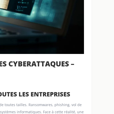
ES CYBERATTAQUES –
OUTES LES ENTREPRISES
e toutes tailles. Ransomwares, phishing, vol de
systèmes informatiques. Face à cette réalité, une