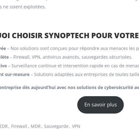
es ne soient exploitées.
OI CHOISIR SYNOPTECH POUR VOTRE
vée
– Nos solutions sont conçues pour répondre aux menaces les p
lète
– Firewall, VPN, antivirus avancés, sauvegardes sécurisées.
ive
– Surveillance continue et intervention rapide en cas de mena
t sur-mesure
– Solutions adaptées aux entreprises de toutes taill
entreprise dès aujourd’hui avec nos solutions de cybersécurité a
En savoir plus
EDR
Firewall
MDR
Sauvegarde
VPN