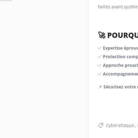
failles avant qu’ell
🚀 POURQU
✅
Expertise éprou
✅
Protection comp
✅
Approche proact
✅
Accompagnemen
📌
Sécurisez votre 
Cyberattaque