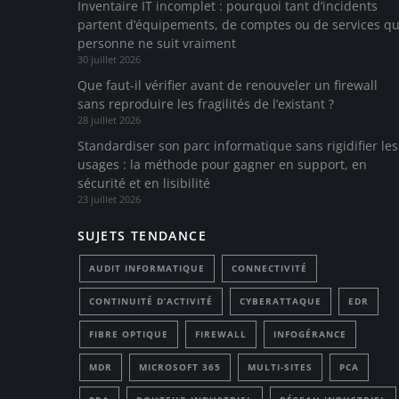
Inventaire IT incomplet : pourquoi tant d’incidents
partent d’équipements, de comptes ou de services q
personne ne suit vraiment
30 juillet 2026
Que faut-il vérifier avant de renouveler un firewall
sans reproduire les fragilités de l’existant ?
28 juillet 2026
Standardiser son parc informatique sans rigidifier les
usages : la méthode pour gagner en support, en
sécurité et en lisibilité
23 juillet 2026
SUJETS TENDANCE
AUDIT INFORMATIQUE
CONNECTIVITÉ
CONTINUITÉ D’ACTIVITÉ
CYBERATTAQUE
EDR
FIBRE OPTIQUE
FIREWALL
INFOGÉRANCE
MDR
MICROSOFT 365
MULTI-SITES
PCA