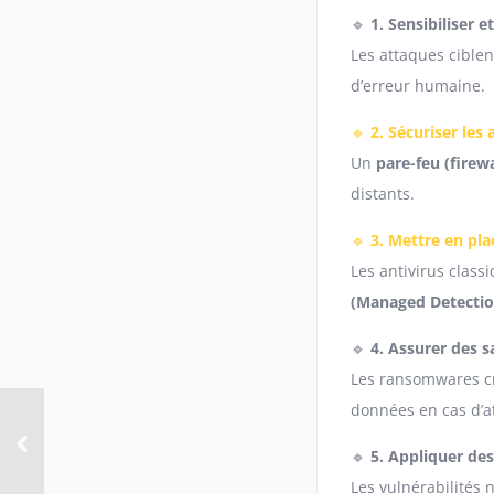
🔹
1. Sensibiliser 
Les attaques ciblen
d’erreur humaine.
🔹
2. Sécuriser les
Un
pare-feu (firewa
distants.
🔹
3. Mettre en pl
Les antivirus class
(Managed Detectio
🔹
4. Assurer des s
Les ransomwares cr
données en cas d’a
🔹
5. Appliquer des
Les vulnérabilités 