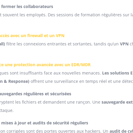
et former les collaborateurs
t souvent les employés. Des sessions de formation régulières sur l
 accès avec un firewall et un VPN
ll)
filtre les connexions entrantes et sortantes, tandis qu’un
VPN
ch
ace une protection avancée avec un EDR/MDR
iques sont insuffisants face aux nouvelles menaces.
Les solutions 
n & Response)
offrent une surveillance en temps réel et une détec
auvegardes régulières et sécurisées
yptent les fichiers et demandent une rançon. Une
sauvegarde exte
ttaque.
 mises à jour et audits de sécurité réguliers
non corrigées sont des portes ouvertes aux hackers. Un
audit de cy