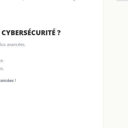
 CYBERSÉCURITÉ ?
lus avancées.
ce.
es.
vancées !