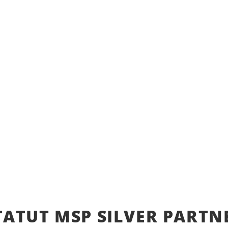
EIL
NOS SOLUTIONS
L’ENTREPRISE
ACTU
X SOPHOS
TATUT MSP SILVER PARTN