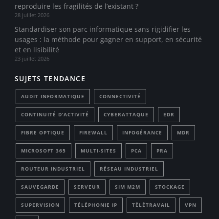
reproduire les fragilités de l’existant ?
28 juillet 2026
Standardiser son parc informatique sans rigidifier les
usages : la méthode pour gagner en support, en sécurité
et en lisibilité
23 juillet 2026
SUJETS TENDANCE
AUDIT INFORMATIQUE
CONNECTIVITÉ
CONTINUITÉ D’ACTIVITÉ
CYBERATTAQUE
EDR
FIBRE OPTIQUE
FIREWALL
INFOGÉRANCE
MDR
MICROSOFT 365
MULTI-SITES
PCA
PRA
ROUTEUR INDUSTRIEL
RÉSEAU INDUSTRIEL
SAUVEGARDE
SERVEUR
SIM M2M
STOCKAGE
SUPERVISION
TÉLÉPHONIE IP
TÉLÉTRAVAIL
VPN