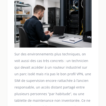
Sur des environnements plus techniques, on
voit aussi des cas très concrets : un technicien
qui devait accéder à un routeur industriel sur
un parc isolé mais n’a pas le bon profil VPN, une
SIM de supervision encore rattachée à l’ancien
responsable, un accès distant partagé entre
plusieurs personnes “par habitude”, ou une
tablette de maintenance non inventoriée. Ce ne