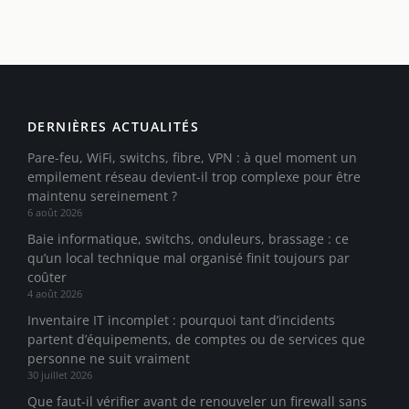
DERNIÈRES ACTUALITÉS
Pare-feu, WiFi, switchs, fibre, VPN : à quel moment un
empilement réseau devient-il trop complexe pour être
maintenu sereinement ?
6 août 2026
Baie informatique, switchs, onduleurs, brassage : ce
qu’un local technique mal organisé finit toujours par
coûter
4 août 2026
Inventaire IT incomplet : pourquoi tant d’incidents
partent d’équipements, de comptes ou de services que
personne ne suit vraiment
30 juillet 2026
Que faut-il vérifier avant de renouveler un firewall sans