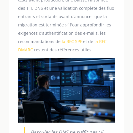
des TTL DNS et une validation complète des flux
entrants et sortants avant d’annoncer que la
migration est terminée ✅ Pour approfondir les
exigences d’authentification des e-mails, les
recommandations de
la RFC SPF
et de
la RFC
DMARC
restent des références utiles.
Basculer les DNS ne suffit pas : il