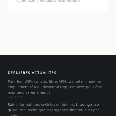
02
JUIN 2026
Réseaux & Infrastructures
DERNIÈRES ACTUALITÉS
Pare-feu, WiFi, switchs, fibre, VPN : à quel moment un
empilement réseau devient-il trop complexe pour être
maintenu sereinement ?
6 août 2026
Baie informatique, switchs, onduleurs, brassage : ce
qu’un local technique mal organisé finit toujours par
coûter