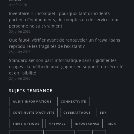
4 août 2026
Inventaire IT incomplet : pourquoi tant d’incidents
partent d’équipements, de comptes ou de services que
personne ne suit vraiment
30 juillet 2026
Que faut-il vérifier avant de renouveler un firewall sans
reproduire les fragilités de l’existant ?
28 juillet 2026
Standardiser son parc informatique sans rigidifier les
usages : la méthode pour gagner en support, en sécurité
et en lisibilité
23 juillet 2026
SUJETS TENDANCE
AUDIT INFORMATIQUE
CONNECTIVITÉ
CONTINUITÉ D’ACTIVITÉ
CYBERATTAQUE
EDR
FIBRE OPTIQUE
FIREWALL
INFOGÉRANCE
MDR