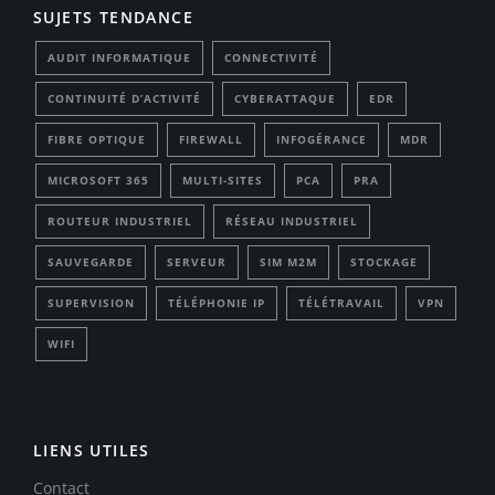
SUJETS TENDANCE
AUDIT INFORMATIQUE
CONNECTIVITÉ
CONTINUITÉ D’ACTIVITÉ
CYBERATTAQUE
EDR
FIBRE OPTIQUE
FIREWALL
INFOGÉRANCE
MDR
MICROSOFT 365
MULTI-SITES
PCA
PRA
ROUTEUR INDUSTRIEL
RÉSEAU INDUSTRIEL
SAUVEGARDE
SERVEUR
SIM M2M
STOCKAGE
SUPERVISION
TÉLÉPHONIE IP
TÉLÉTRAVAIL
VPN
WIFI
LIENS UTILES
Contact