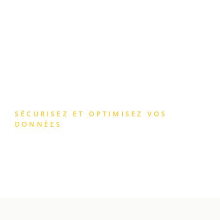
STOCKAGE, SERVEURS
ET FICHIERS
SÉCURISEZ ET OPTIMISEZ VOS
DONNÉES