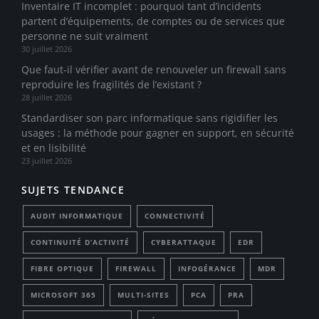
Inventaire IT incomplet : pourquoi tant d’incidents
partent d’équipements, de comptes ou de services que
personne ne suit vraiment
30 juillet 2026
Que faut-il vérifier avant de renouveler un firewall sans
reproduire les fragilités de l’existant ?
28 juillet 2026
Standardiser son parc informatique sans rigidifier les
usages : la méthode pour gagner en support, en sécurité
et en lisibilité
23 juillet 2026
SUJETS TENDANCE
AUDIT INFORMATIQUE
CONNECTIVITÉ
CONTINUITÉ D’ACTIVITÉ
CYBERATTAQUE
EDR
FIBRE OPTIQUE
FIREWALL
INFOGÉRANCE
MDR
MICROSOFT 365
MULTI-SITES
PCA
PRA