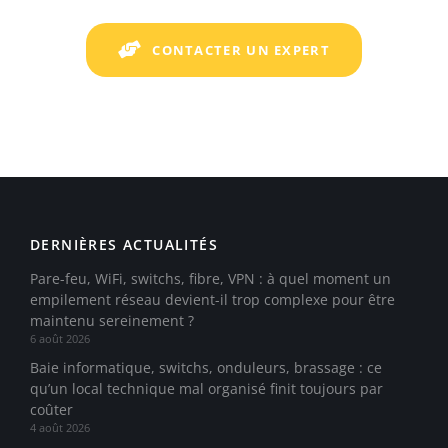
CONTACTER UN EXPERT
DERNIÈRES ACTUALITÉS
Pare-feu, WiFi, switchs, fibre, VPN : à quel moment un
empilement réseau devient-il trop complexe pour être
maintenu sereinement ?
6 août 2026
Baie informatique, switchs, onduleurs, brassage : ce
qu’un local technique mal organisé finit toujours par
coûter
4 août 2026