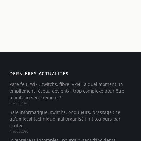
DERNIÈRES ACTUALITÉS
Pare-feu, WiFi, switchs, fibre, VPN : à quel moment un
empilement réseau devient-il trop complexe pour être
maintenu sereinement ?
6 août 2026
Baie informatique, switchs, onduleurs, brassage : ce
qu’un local technique mal organisé finit toujours par
coûter
4 août 2026
Inventaire IT incomplet : pourquoi tant d’incidents