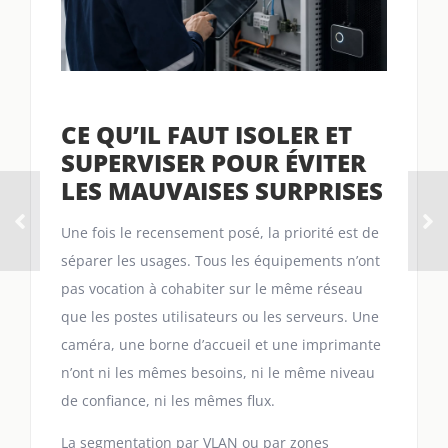
CE QU’IL FAUT ISOLER ET
SUPERVISER POUR ÉVITER
LES MAUVAISES SURPRISES
Une fois le recensement posé, la priorité est de
séparer les usages. Tous les équipements n’ont
pas vocation à cohabiter sur le même réseau
que les postes utilisateurs ou les serveurs. Une
caméra, une borne d’accueil et une imprimante
n’ont ni les mêmes besoins, ni le même niveau
de confiance, ni les mêmes flux.
La segmentation par VLAN ou par zones