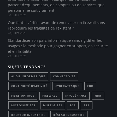
partent d’équipements, de comptes ou de services que
personne ne suit vraiment
30 juillet 2026
Que faut-il vérifier avant de renouveler un firewall sans
reproduire les fragilités de l’existant ?
28 juillet 2026
Standardiser son parc informatique sans rigidifier les
usages : la méthode pour gagner en support, en sécurité
et en lisibilité
23 juillet 2026
SUJETS TENDANCE
AUDIT INFORMATIQUE
CONNECTIVITÉ
CONTINUITÉ D’ACTIVITÉ
CYBERATTAQUE
EDR
FIBRE OPTIQUE
FIREWALL
INFOGÉRANCE
MDR
MICROSOFT 365
MULTI-SITES
PCA
PRA
ROUTEUR INDUSTRIEL
RÉSEAU INDUSTRIEL