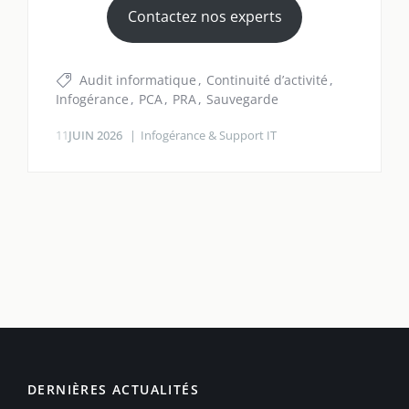
Contactez nos experts
Audit informatique
Continuité d’activité
Infogérance
PCA
PRA
Sauvegarde
11
JUIN 2026
Infogérance & Support IT
DERNIÈRES ACTUALITÉS