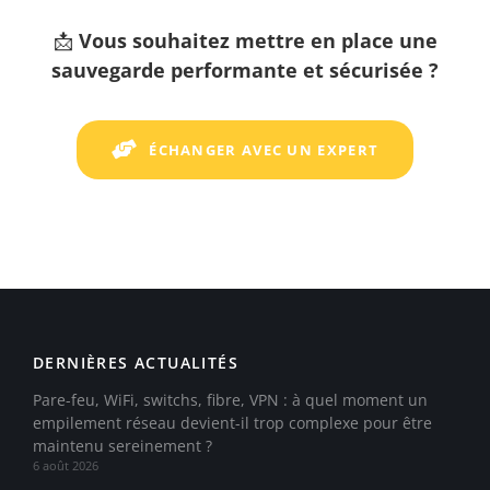
📩
Vous souhaitez mettre en place une
sauvegarde performante et sécurisée ?
ÉCHANGER AVEC UN EXPERT
DERNIÈRES ACTUALITÉS
Pare-feu, WiFi, switchs, fibre, VPN : à quel moment un
empilement réseau devient-il trop complexe pour être
maintenu sereinement ?
6 août 2026