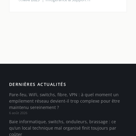
DERNIÈRES ACTUALITÉS
Pare-feu, WiFi, switchs, fibre, VPN : à quel moment un
empilement réseau devient-il trop complexe pour être
maintenu sereinement ?
6 août 2026
Baie informatique, switchs, onduleurs, brassage : ce
qu’un local technique mal organisé finit toujours par
coûter