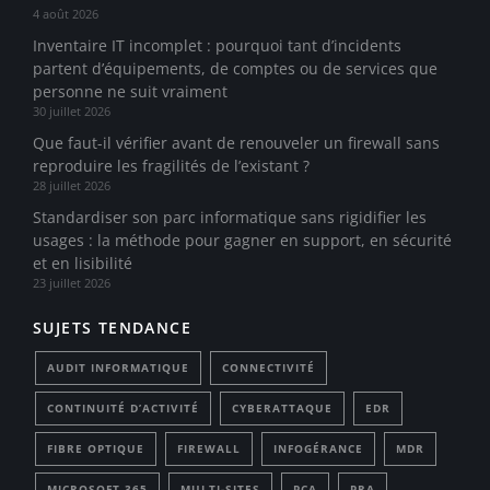
4 août 2026
Inventaire IT incomplet : pourquoi tant d’incidents
partent d’équipements, de comptes ou de services que
personne ne suit vraiment
30 juillet 2026
Que faut-il vérifier avant de renouveler un firewall sans
reproduire les fragilités de l’existant ?
28 juillet 2026
Standardiser son parc informatique sans rigidifier les
usages : la méthode pour gagner en support, en sécurité
et en lisibilité
23 juillet 2026
SUJETS TENDANCE
AUDIT INFORMATIQUE
CONNECTIVITÉ
CONTINUITÉ D’ACTIVITÉ
CYBERATTAQUE
EDR
FIBRE OPTIQUE
FIREWALL
INFOGÉRANCE
MDR
MICROSOFT 365
MULTI-SITES
PCA
PRA