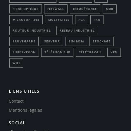
FIBRE OPTIQUE
FIREWALL
INFOGÉRANCE
MDR
MICROSOFT 365
MULTI-SITES
PCA
PRA
ROUTEUR INDUSTRIEL
RÉSEAU INDUSTRIEL
SAUVEGARDE
SERVEUR
SIM M2M
STOCKAGE
SUPERVISION
TÉLÉPHONIE IP
TÉLÉTRAVAIL
VPN
WIFI
LIENS UTILES
Contact
Mentions légales
SOCIAL