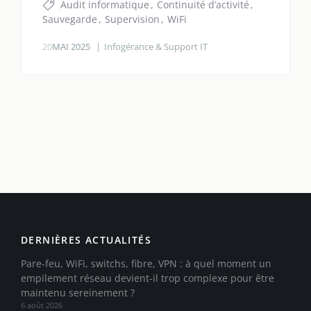
Audit informatique
Continuité d’activité
Sauvegarde
Supervision
WiFi
20
MAI 2025
Infogérance & Support IT
DERNIÈRES ACTUALITÉS
Pare-feu, WiFi, switchs, fibre, VPN : à quel moment un
empilement réseau devient-il trop complexe pour être
maintenu sereinement ?
6 août 2026