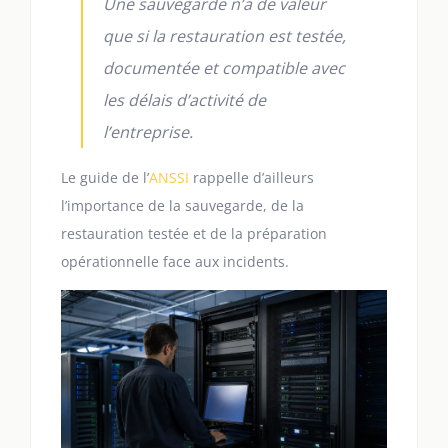
Une sauvegarde n’a de valeur
que si la restauration est testée,
documentée et compatible avec
les délais d’activité de
l’entreprise.
Le guide de l’
ANSSI
rappelle d’ailleurs
l’importance de la sauvegarde, de la
restauration testée et de la préparation
opérationnelle face aux incidents.