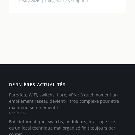
19
MAI 2026
Infogérance & Support IT
DERNIÈRES ACTUALITÉS
Pare-feu, WiFi, switchs, fibre, VPN : à quel moment un
empilement réseau devient-il trop complexe pour être
maintenu sereinement ?
6 août 2026
Baie informatique, switchs, onduleurs, brassage : ce
qu’un local technique mal organisé finit toujours par
coûter