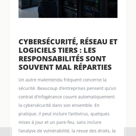
CYBERSÉCURITÉ, RÉSEAU ET
LOGICIELS TIERS : LES
RESPONSABILITÉS SONT
SOUVENT MAL RÉPARTIES
Un autre malentendu fréquent concerne la
sécurité. Beaucoup d’entreprises pensent qu’un
contrat d’infogérance couvre automatiquement
la cybersécurité dans son ensemble. En
pratique, il peut inclure l’antivirus, quelques
mises à jour et un pare-feu, sans inclure
l’analyse de vulnérabilité, la revue des droits, la