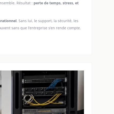
ensemble. Résultat :
perte de temps, stress, et
érationnel
. Sans lui, le support, la sécurité, les
ouvent sans que l’entreprise s’en rende compte.