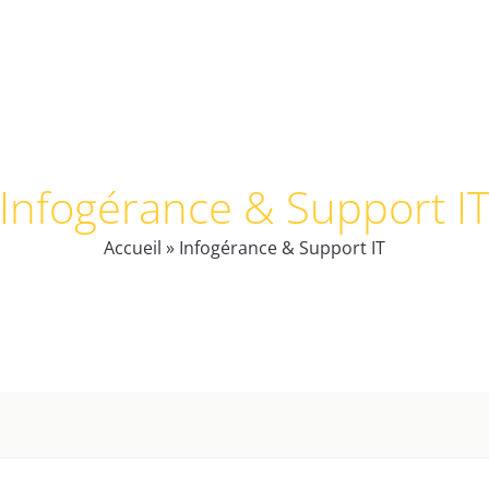
EIL
NOS SOLUTIONS
L’ENTREPRISE
ACTU
Infogérance & Support I
Accueil
»
Infogérance & Support IT