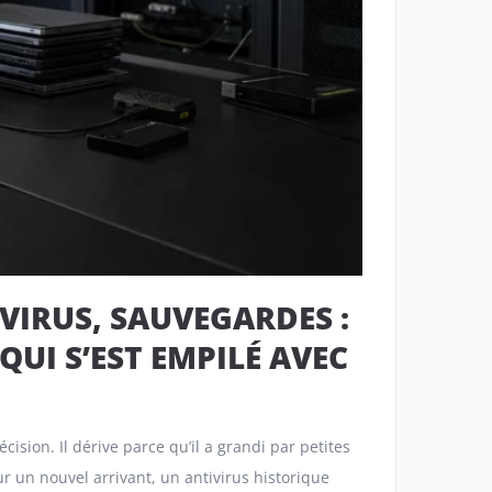
IVIRUS, SAUVEGARDES :
QUI S’EST EMPILÉ AVEC
ion. Il dérive parce qu’il a grandi par petites
r un nouvel arrivant, un antivirus historique