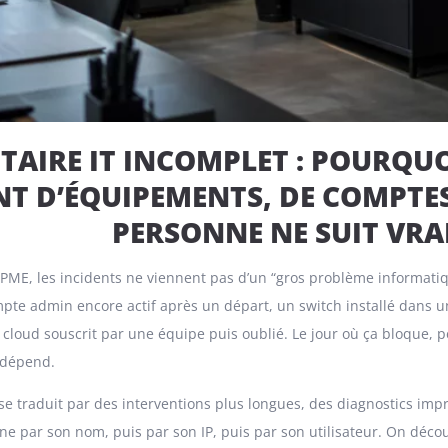
TAIRE IT INCOMPLET : POURQUO
T D’ÉQUIPEMENTS, DE COMPTES
PERSONNE NE SUIT VR
ME, les incidents ne viennent pas d’un “gros problème informatiq
te admin encore actif après un départ, un switch installé dans un
oud souscrit par une équipe puis oublié. Le jour où ça bloque, pe
n dépend.
a se traduit par des interventions plus longues, des diagnostics impr
 par son nom, puis par son IP, puis par son utilisateur. On décou