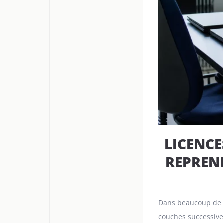
LICENCE
REPREND
Dans beaucoup de PM
couches successives