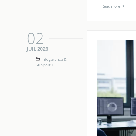
Read more
02
JUIL 2026
Infogérance &
Support IT