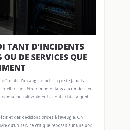
I TANT D’INCIDENTS
 OU DE SERVICES QUE
AIMENT
ue”, mais d’un angle mort. Un poste jamais
 atelier sans être remonté dans aucun dossier,
rsonne ne sait vraiment ce qui existe, à quoi
écis et des décisions prises à l’aveugle. On
vre qu’un service critique reposait sur une box