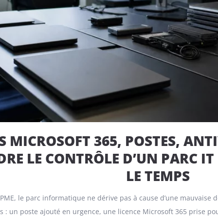
S MICROSOFT 365, POSTES, ANT
RE LE CONTRÔLE D’UN PARC IT 
LE TEMPS
E, le parc informatique ne dérive pas à cause d’une mauvaise décis
 : un poste ajouté en urgence, une licence Microsoft 365 prise pou