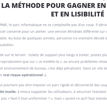
: LA MÉTHODE POUR GAGNER EN 
ET EN LISIBILITÉ
E, le parc informatique ne se complexifie pas d’un coup. Il dériv
ciel conservé pour un atelier, une version Windows différente sur
able. Au bout de quelques années, personne n’a vraiment décidé de 
uotidien.
vite sur le terrain : tickets de support plus longs à traiter, postes p
e reproduisent que sur « ce modèle-là », ou encore problèmes résea
 environnement de bureau, c’est déjà pénalisant. Dans un site tech
un
vrai risque opérationnel
⚠️
ut pourtant pas dire imposer un parc rigide et déconnecté des usa
té inutile
, à mieux supporter les utilisateurs, à sécuriser l’existant
pas « faut-il tout uniformiser ? », mais « qu’est-ce qu’il faut standa